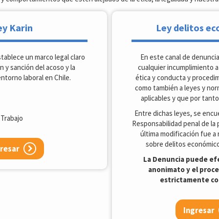
ey Karin
Ley delitos e
tablece un marco legal claro
En este canal de denuncia
n y sanción del acoso y la
cualquier incumplimiento 
entorno laboral en Chile.
ética y conducta y procedim
como también a leyes y nor
aplicables y que por tant
Entre dichas leyes, se encue
 Trabajo
Responsabilidad penal de la 
última modificación fue a r
sobre delitos económico
resar
La Denuncia puede efe
anonimato y el proc
estrictamente co
Ingresar